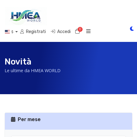
0
Carrello
Registrati
Accedi
$
Novità
Le ultime da HMEA WORLD
Per mese