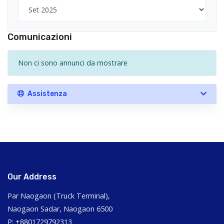
Comunicazioni
Non ci sono annunci da mostrare
Assistenza
Our Address
Par Naogaon (Truck Terminal),
Naogaon Sadar, Naogaon 6500
P: +8801729792313