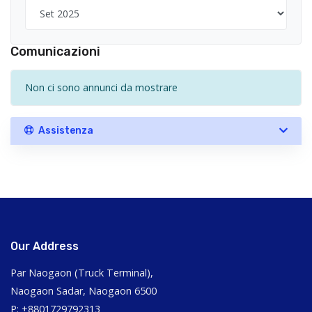
Comunicazioni
Non ci sono annunci da mostrare
Assistenza
Our Address
Par Naogaon (Truck Terminal),
Naogaon Sadar, Naogaon 6500
P: +8801729792313