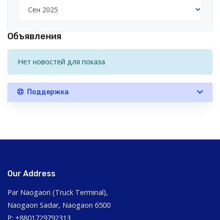
Объявления
Нет новостей для показа
Поддержка
Our Address
Par Naogaon (Truck Terminal),
Naogaon Sadar, Naogaon 6500
P: +8801729792313