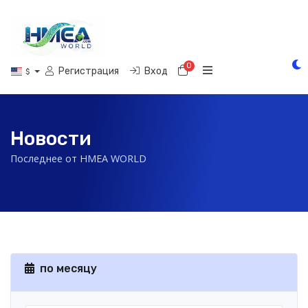
0
Корзина
Регистрация
Вход
$
Новости
Последнее от HMEA WORLD
по месяцу