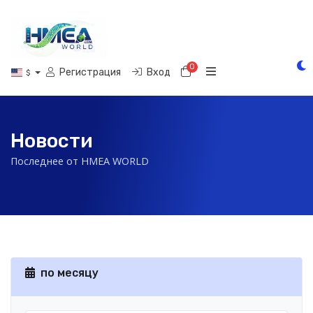
0
Корзина
Регистрация
Вход
$
Новости
Последнее от HMEA WORLD
по месяцу