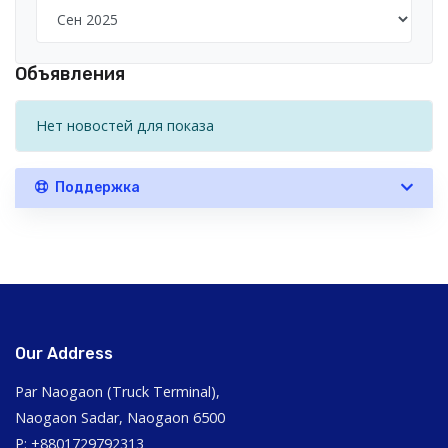
Объявления
Нет новостей для показа
Поддержка
Our Address
Par Naogaon (Truck Terminal),
Naogaon Sadar, Naogaon 6500
P: +8801729792313