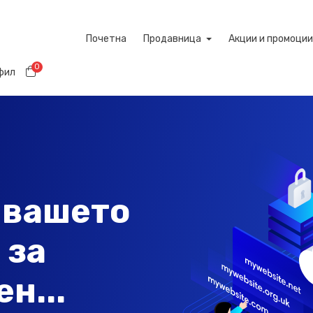
Почетна
Продавница
Акции и промоции
0
Потрошувачка кошничка
офил
 вашето
 за
н...