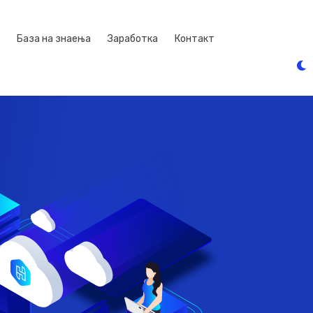
База на знаења
Заработка
Контакт