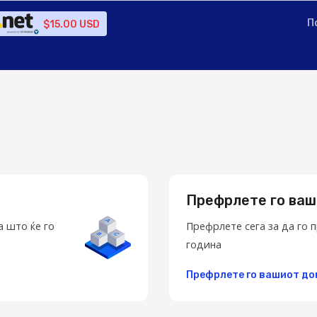
П
$15.00 USD
Префрлете го ваш
а што ќе го
Префрлете сега за да го
година
Префрлете го вашиот д