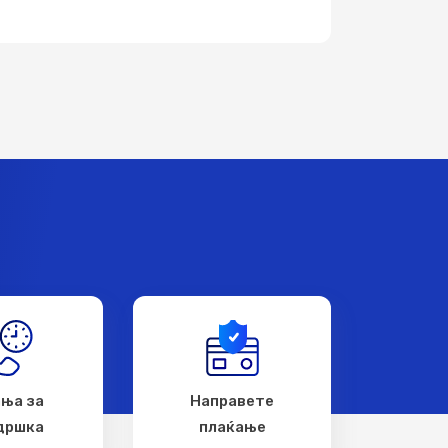
ња за
Направете
дршка
плаќање