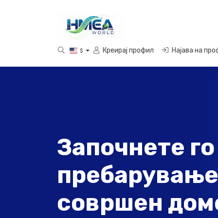
Креирај профил
Најава на пр
$
Започнете го
пребарување
совршен доме