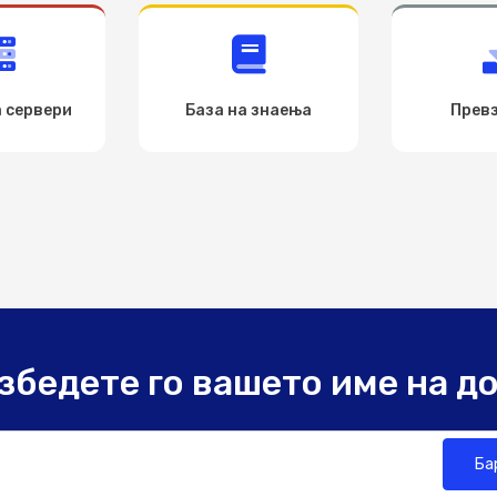
а сервери
База на знаења
Прев
збедете го вашето име на д
Ба