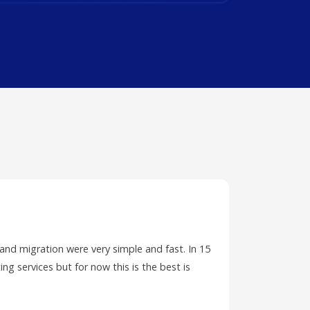
 and migration were very simple and fast. In 15
I have ha
ing services but for now this is the best is
PC and wa
ticket.