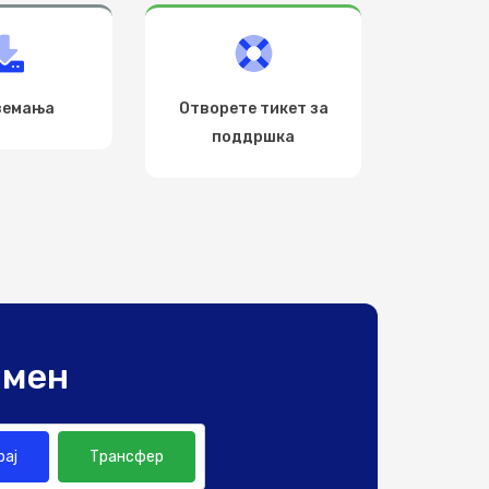
земања
Отворете тикет за
поддршка
омен
рај
Трансфер