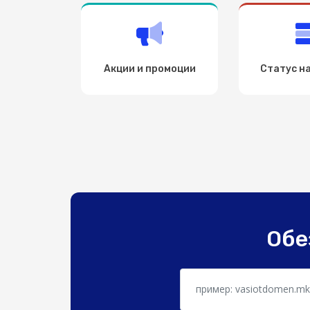
Акции и промоции
Статус н
Обе