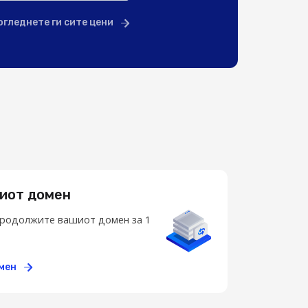
огледнете ги сите цени
иот домен
 продолжите вашиот домен за 1
омен