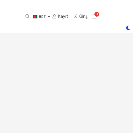
0
Sepet
Kayıt
Giriş
BDT